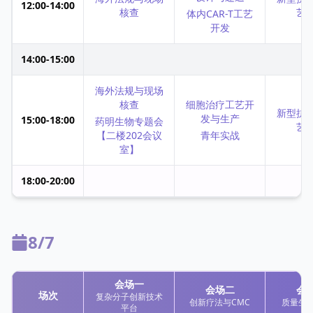
12:00-14:00
核查
艺
体内CAR-T工艺
开发
14:00-15:00
海外法规与现场
核查
细胞治疗工艺开
新型抗
发与生产
15:00-18:00
药明生物专题会
艺
【二楼202会议
青年实战
室】
18:00-20:00
8/7
会场一
会场二
会
场次
复杂分子创新技术
创新疗法与CMC
质量生
平台