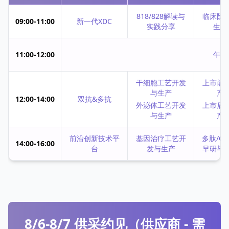
818/828解读与
临床阶
09:00-11:00
新一代XDC
实践分享
生产
11:00-12:00
午餐
干细胞工艺开发
上市前
与生产
产
12:00-14:00
双抗&多抗
外泌体工艺开发
上市后
与生产
产
前沿创新技术平
基因治疗工艺开
多肽/GL
14:00-16:00
台
发与生产
早研与
8/6-8/7 供采约见（供应商 - 需