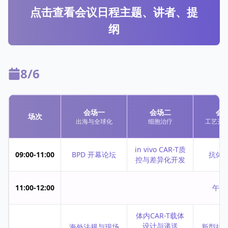
点击查看会议日程主题、讲者、提
纲
8/6
会场一
会场二
会
场次
出海与全球化
细胞治疗
工艺开
in vivo CAR-T质
09:00-11:00
BPD 开幕论坛
抗体
控与差异化开发
11:00-12:00
午餐
体内CAR-T载体
设计与递送
海外法规与现场
新型抗